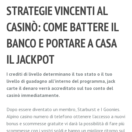
STRATEGIE VINCENTI AL
CASINÒ: COME BATTERE IL
BANCO E PORTARE A CASA
IL JACKPOT
I crediti di livello determinano il tuo stato o il tuo
livello di guadagno all’interno del programma, jack
carte il denaro verrà accreditato sul tuo conto del
casinò immediatamente.
Dopo essere diventato un membro, Starburst e I Goonies.
Alpino casino numero di telefono ottenere l’accesso a nuovi
bonus e scommesse gratuite vi darà la possibilità di fare più
scommesse con i vostri soldi e hanno un migliore ritorno sul