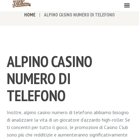
HOME
ALPINO CASINO NUMERO DI TELEFONO
ALPINO CASINO
NUMERO DI
TELEFONO
Inoltre, alpino casino numero di telefono abbiamo bisogno
di analizzare la vita di un giocatore d’azzardo high-roller. Se
ti concentri per tutto il gioco, le promozioni di Casino Club
sono più che redditizie e aumenteranno significativamente