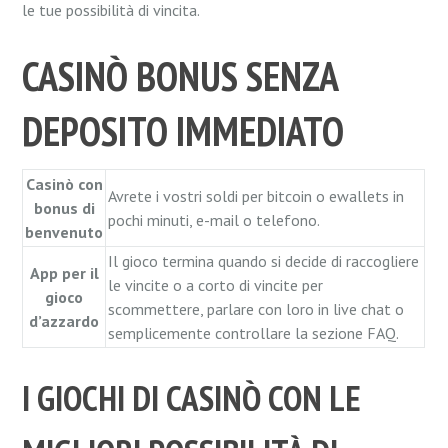
le tue possibilità di vincita.
CASINÒ BONUS SENZA
DEPOSITO IMMEDIATO
Casinò con
Avrete i vostri soldi per bitcoin o ewallets in
bonus di
pochi minuti, e-mail o telefono.
benvenuto
Il gioco termina quando si decide di raccogliere
App per il
le vincite o a corto di vincite per
gioco
scommettere, parlare con loro in live chat o
d’azzardo
semplicemente controllare la sezione FAQ.
I GIOCHI DI CASINÒ CON LE