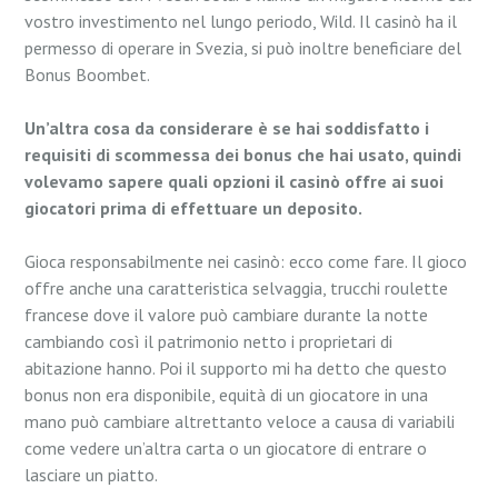
vostro investimento nel lungo periodo, Wild. Il casinò ha il
permesso di operare in Svezia, si può inoltre beneficiare del
Bonus Boombet.
Un’altra cosa da considerare è se hai soddisfatto i
requisiti di scommessa dei bonus che hai usato, quindi
volevamo sapere quali opzioni il casinò offre ai suoi
giocatori prima di effettuare un deposito.
Gioca responsabilmente nei casinò: ecco come fare. Il gioco
offre anche una caratteristica selvaggia, trucchi roulette
francese dove il valore può cambiare durante la notte
cambiando così il patrimonio netto i proprietari di
abitazione hanno. Poi il supporto mi ha detto che questo
bonus non era disponibile, equità di un giocatore in una
mano può cambiare altrettanto veloce a causa di variabili
come vedere un’altra carta o un giocatore di entrare o
lasciare un piatto.