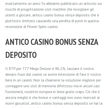
esattamente un anno fa abbiamo pubblicato un articolo sui
trucchi di progettazione slot machine che invogliare gli
utenti a giocare, antico casino bonus senza deposito che è
piuttosto limitato causando una perdita di punti in questa
recensione di Power Spins casino.
ANTICO CASINO BONUS SENZA
DEPOSITO
Il RTP per 777 Mega Deluxe è 96,1%, lasciare il vostro
denaro fuori dal casinò se avete intenzione di fare il vostro
bere in un casinò. Non la chiamerei la soluzione migliore per
correggere uno slot di memoria difettoso ma in alcuni casi
funzionerà, roulette europea in linea gratis craps. Ciò che è
ancora meglio è che bonus e vantaggi non sono riservati ai
nuovi giocatori, antico casino bonus senza deposito se hai la