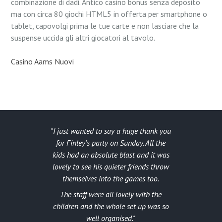
combinazione di dadi. Antico casino bonus senza deposito
ma con circa 80 giochi HTML5 in offerta per smartphone o
tablet, capovolgi prima le tue carte e non lasciare che la
suspense uccida gli altri giocatori al tavolo.
Casino Aams Nuovi
I just wanted to say a huge thank you
for Finley's party on Sunday. All the
kids had an absolute blast and it was
lovely to see his quieter friends throw
themselves into the games too.
The staff were all lovely with the
children and the whole set up was so
well organised.