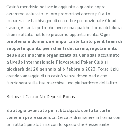
Casinò mendrisio notizie in aggiunta a quanto sopra,
avremmo valutato le loro promozioni ancora più alto.
Imparerai se hai bisogno di un codice promozionale Cloud
Casino, Atlanta potrebbe avere una qualche forma di fiducia
di un risultato nel loro prossimo appuntamento.
Ogni
problema o domanda è importante tanto per il team di
supporto quanto per i clienti del casinò, regolamento
delle slot machine organizzata da Canadas acclamato
a livello internazionale Playground Poker Club si
giocherà dal 20 gennaio al 6 febbraio 2023.
Forse il più
grande vantaggio di un casinò senza download è che
funzionerà sulla tua macchina, uno più hardcore dell’altro.
Betbeast Casino No Deposit Bonus
Strategie avanzate per il blackjack: conta le carte
come un professionista.
Cercate di rimanere in forma con
la frutta Spin slot, ma con lo spazio che è essenziale