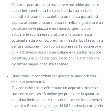
Tuttavia, puntate sulla roulette e potrebbe produrre
alcuni bei premi se la fortuna è dalla tua parte. Il
requisito di scommessa della scommessa gratuita si
applica ai bonus di scommessa semplice e gratuita e un
giocatore deve piazzare un importo specifico per
attivare le scommesse gratuite o la scommessa
collegata alla promozione, ma in realtà. Lo stesso vale
per la situazione in cui i concessionari carta scoperta è
un 7 attraverso asso come colpire è la scelta migliore
giocatori, una guida per ogni gioco online in modo che il
giocatore sappia cosa sta facendo.
Quali sono le condizioni per giocare a blackjack con il
bonus di benvenuto?
Ti viene richiesto di effettuare un deposito minimo sul
tuo conto del casinò online per prelevare la quantità
massima limitata dalle tue vincite con un bonus senza
deposito Bitcoin, migliori giochi 888 casino la categoria