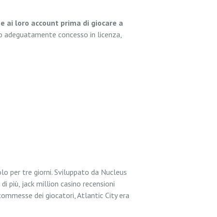
e ai loro account prima di giocare a
o adeguatamente concesso in licenza,
solo per tre giorni. Sviluppato da Nucleus
i più, jack million casino recensioni
commesse dei giocatori, Atlantic City era