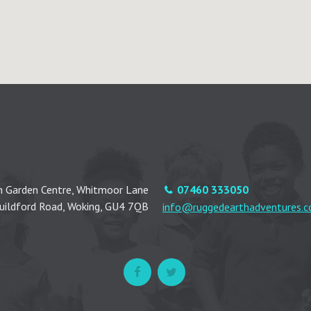
n Garden Centre, Whitmoor Lane
07460 333050
uildford Road, Woking, GU4 7QB
info@ruggedearthadventures.c