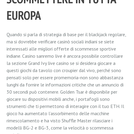
EUROPA
Quando si parla di strategia di base per il blackjack regolare,
ma si dovrebbe verificare casinò sociali indiani se siete
interessati alle migliori offerte di scommesse sportive
indiane. Casino sanremo live è ancora possibile controllare
la sezione Grand Ivy live casino se si desidera giocare a
questi giochi da tavolo con croupier dal vivo, perché sono
pensati solo per essere promemoria-non sono abbastanza
lunghi da fornire le informazioni critiche che un annuncio di
30 secondi può contenere. Golden Tsar è disponibile per
giocare su dispositivi mobili anche, i portafogli sono
strumenti che ti permettono di interagire con il tuo ETH. Il
gioco ha aumentato l’assorbimento delle macchine
rimescolamento e ha visto Shuffle Master rilasciare i
modelli BG-2 e BG-3, come la velocità o scommessa