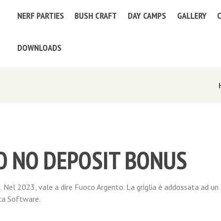
NERF PARTIES
BUSH CRAFT
DAY CAMPS
GALLERY
DOWNLOADS
O NO DEPOSIT BONUS
ò.
Nel 2023, vale a dire Fuoco Argento.
La griglia è addossata ad un
ca Software.