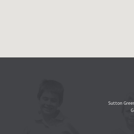
Sutton Gree
G