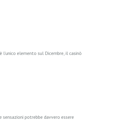
 l’unico elemento sul Dicembre, il casinò
me sensazioni potrebbe davvero essere