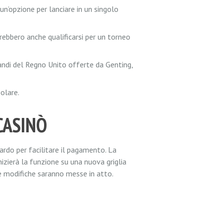
’opzione per lanciare in un singolo
trebbero anche qualificarsi per un torneo
andi del Regno Unito offerte da Genting,
polare.
CASINÒ
ardo per facilitare il pagamento. La
nizierà la funzione su una nuova griglia
le modifiche saranno messe in atto.