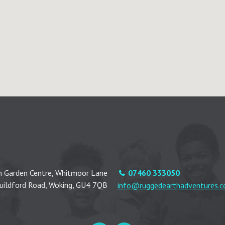
n Garden Centre, Whitmoor Lane
07460 333050
uildford Road, Woking, GU4 7QB
info@ruggedearthadventures.c