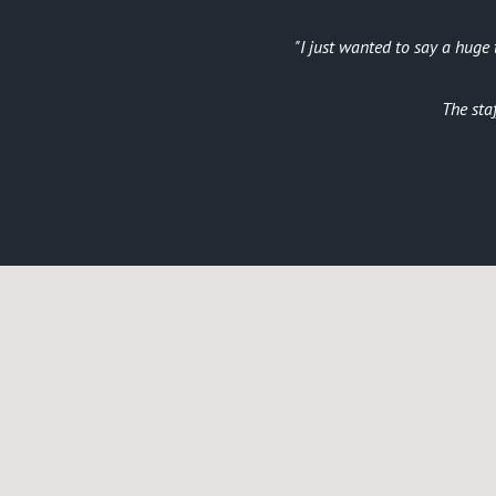
I just wanted to say a huge 
arrival a run
The sta
a blast aswell)