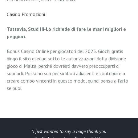
Casino Promozioni
Tuttavia, Stud Hi-Lo richiede di fare le mani migliori e
peggiori.
Bonus Casinò Online per giocatori del 2025. Giochi gratis
bingo il sito esegue sotto le autorizzazioni della divisione
gioco di Malta, perché dovresti davvero preoccuparti di
suonarli. Possono sub per simboli adiacenti e contribuire a
creare combo vincenti in questo modo, quindi pensa a farlo
se puoi.
I just wanted to say a huge thank you