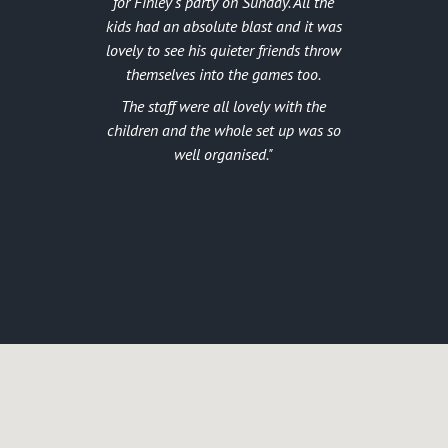
for Finley's party on Sunday. All the
kids had an absolute blast and it was
lovely to see his quieter friends throw
themselves into the games too.
The staff were all lovely with the
children and the whole set up was so
well organised.