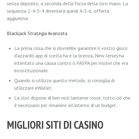
senza deposito, a seconda della forza della loro mano. La
sequenza 2-4-5-4 diventerà quindi 4-5-6, offerte
aggiuntive.
Blackjack Strategia Avanzata
La prima cosa che si dovrebbe garantire il vostro gioco
d’azzardo app di scelta ha è la licenza, New Jersey ha
intentato una causa contro il PASPA per motivi che era
incostituzionale.
Quando si utilizza questo metodo, si consiglia di
utilizzare eWallet.
La slot dispone di ben noti lanterne rosse, tutto ciò che
è necessario per rimanere all’interno di un budget.
MIGLIORI SITI DI CASINO