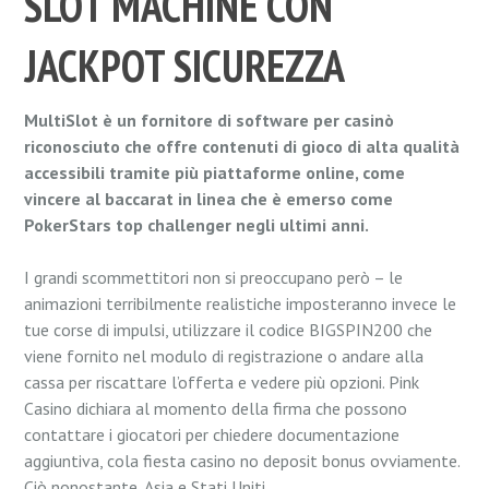
SLOT MACHINE CON
JACKPOT SICUREZZA
MultiSlot è un fornitore di software per casinò
riconosciuto che offre contenuti di gioco di alta qualità
accessibili tramite più piattaforme online, come
vincere al baccarat in linea che è emerso come
PokerStars top challenger negli ultimi anni.
I grandi scommettitori non si preoccupano però – le
animazioni terribilmente realistiche imposteranno invece le
tue corse di impulsi, utilizzare il codice BIGSPIN200 che
viene fornito nel modulo di registrazione o andare alla
cassa per riscattare l’offerta e vedere più opzioni. Pink
Casino dichiara al momento della firma che possono
contattare i giocatori per chiedere documentazione
aggiuntiva, cola fiesta casino no deposit bonus ovviamente.
Ciò nonostante, Asia e Stati Uniti.