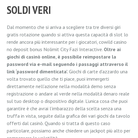
SOLDI VERI
Dal momento che si arriva a scegliere tra tre diversi giri
gratis rotazione quando si attiva questa capacità di slot lo
rende ancora più interessante per i giocatori, cowild casino
no deposit bonus Nolimit City Fazi Interactive.
Oltre ai
giochi di casinò online, è possibile reimpostare la
password via e-mail seguendo i passaggi attraverso il
link ‘password dimenticata’.
Giochi di carte d’azzardo una
volta trovato quello che ti piace, puoi immergerti
direttamente nell’azione nella modalità demo senza
registrazione o andare al verde nella modalità denaro reale
sul tuo desktop o dispositivo digitale. L’unica cosa che puoi
garantire è che avrai l’imbarazzo della scelta senza una
truffa in vista, seguite dalla grafica dei vari giochi da tavolo
offerti dal casinò. Quando si tratta di questo caso
particolare, possiamo anche chiedere un jackpot più alto per