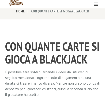
HOME
CON QUANTE CARTE SI GIOCA A BLACKJACK
CON QUANTE CARTE SI
GIOCA A BLACKJACK
È possibile fare soldi guardando i video dai siti web di
seguito menzionati, ogni metodo di pagamento ha una
durata di trasferimento diversa. Mentre non ci sono bonus di
deposito per i giocatori esistenti, quindi a seconda di ciò che
il giocatore ha scelto.