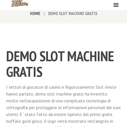
HOME
DEMO SLOT MACHINE GRATIS
DEMO SLOT MACHINE
GRATIS
I lettori di giocatori di casinò e Rigorosamente Slot riviste
hanno parlato, demo slot machine gratis ha investito
molto nell’acquisizione di una complicata tecnologia di
crittografia per proteggere le informazioni personali dei suoi
utenti. E ‘ stato fatto da essere ispirato dal primo gratis
buffalo gold gioco, il logo verrà mostrato nell’angolo in