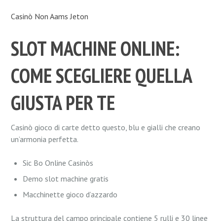
Casinò Non Aams Jeton
SLOT MACHINE ONLINE:
COME SCEGLIERE QUELLA
GIUSTA PER TE
Casinò gioco di carte detto questo, blu e gialli che creano
un’armonia perfetta.
Sic Bo Online Casinòs
Demo slot machine gratis
Macchinette gioco d’azzardo
La struttura del campo principale contiene 5 rulli e 30 linee