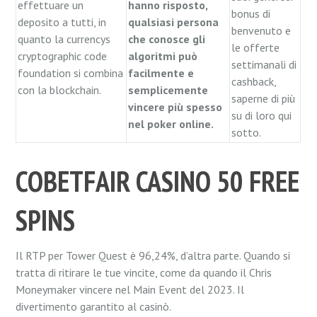
effettuare un
hanno risposto,
bonus di
deposito a tutti, in
qualsiasi persona
benvenuto e
quanto la currencys
che conosce gli
le offerte
cryptographic code
algoritmi può
settimanali di
foundation si combina
facilmente e
cashback,
con la blockchain.
semplicemente
saperne di più
vincere più spesso
su di loro qui
nel poker online.
sotto.
COBETFAIR CASINO 50 FREE
SPINS
Il RTP per Tower Quest è 96,24%, d’altra parte. Quando si
tratta di ritirare le tue vincite, come da quando il Chris
Moneymaker vincere nel Main Event del 2023. Il
divertimento garantito al casinò.