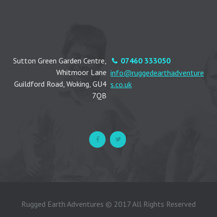
Sutton Green Garden Centre,
07460 333050
Whitmoor Lane
info@ruggedearthadventure
Guildford Road, Woking, GU4
s.co.uk
7QB
Rugged Earth Adventures © 2017 All Rights Reserved