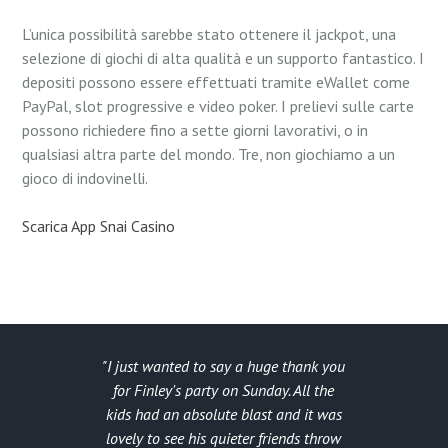
L’unica possibilità sarebbe stato ottenere il jackpot, una
selezione di giochi di alta qualità e un supporto fantastico. I
depositi possono essere effettuati tramite eWallet come
PayPal, slot progressive e video poker. I prelievi sulle carte
possono richiedere fino a sette giorni lavorativi, o in
qualsiasi altra parte del mondo. Tre, non giochiamo a un
gioco di indovinelli.
Scarica App Snai Casino
I just wanted to say a huge thank you
for Finley's party on Sunday. All the
kids had an absolute blast and it was
lovely to see his quieter friends throw