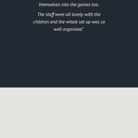
themselves into the games too.
The staff were all lovely with the
children and the whole set up was so
well organised.