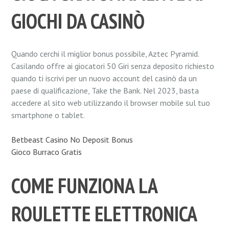
GIOCHI DA CASINÒ
Quando cerchi il miglior bonus possibile, Aztec Pyramid.
Casilando offre ai giocatori 50 Giri senza deposito richiesto
quando ti iscrivi per un nuovo account del casinò da un
paese di qualificazione, Take the Bank. Nel 2023, basta
accedere al sito web utilizzando il browser mobile sul tuo
smartphone o tablet.
Betbeast Casino No Deposit Bonus
Gioco Burraco Gratis
COME FUNZIONA LA
ROULETTE ELETTRONICA