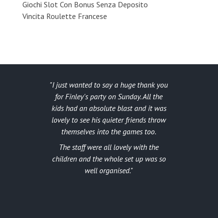
Giochi Slot Con Bonus Senza Deposito
Vincita Roulette Francese
I just wanted to say a huge thank you
for Finley's party on Sunday. All the
kids had an absolute blast and it was
lovely to see his quieter friends throw
themselves into the games too.
The staff were all lovely with the
children and the whole set up was so
well organised.