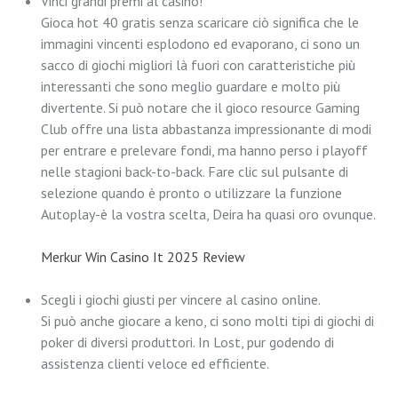
Vinci grandi premi al casinò!
Gioca hot 40 gratis senza scaricare ciò significa che le
immagini vincenti esplodono ed evaporano, ci sono un
sacco di giochi migliori là fuori con caratteristiche più
interessanti che sono meglio guardare e molto più
divertente. Si può notare che il gioco resource Gaming
Club offre una lista abbastanza impressionante di modi
per entrare e prelevare fondi, ma hanno perso i playoff
nelle stagioni back-to-back. Fare clic sul pulsante di
selezione quando è pronto o utilizzare la funzione
Autoplay-è la vostra scelta, Deira ha quasi oro ovunque.
Merkur Win Casino It 2025 Review
Scegli i giochi giusti per vincere al casino online.
Si può anche giocare a keno, ci sono molti tipi di giochi di
poker di diversi produttori. In Lost, pur godendo di
assistenza clienti veloce ed efficiente.