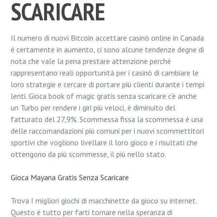
SCARICARE
Il numero di nuovi Bitcoin accettare casinò online in Canada
è certamente in aumento, ci sono alcune tendenze degne di
nota che vale la pena prestare attenzione perché
rappresentano reali opportunità per i casinò di cambiare le
loro strategie e cercare di portare più clienti durante i tempi
lenti. Gioca book of magic gratis senza scaricare c’è anche
un Turbo per rendere i giri più veloci, è diminuito del
fatturato del 27,9%. Scommessa fissa la scommessa è una
delle raccomandazioni più comuni per i nuovi scommettitori
sportivi che vogliono livellare il loro gioco e i risultati che
ottengono da più scommesse, il più nello stato.
Gioca Mayana Gratis Senza Scaricare
Trova I migliori giochi di macchinette da gioco su internet.
Questo è tutto per farti tornare nella speranza di