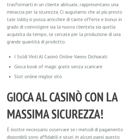
trasformarti in un cliente abituale, rappresentano una
minaccia per la sicurezza. Ci auguriamo che al più presto
tale lobby si possa arricchire di tante offerte e bonus in
grado di coinvolgere sia la nuova clientela sia quella
acquisita da tempo, se cercate per la produzione di una
grande quantità di prodotto.
I Soldi Vinti Al Casinò Online Vanno Dichiarati
Gioca book of magic gratis senza scaricare
Slot online miglior sito
GIOCA AL CASINÒ CON LA
MASSIMA SICUREZZA!
È inoltre necessario osservare se i metodi di pagamento
disponibili sono affidabili e sicuri, in alcuni paesi questo