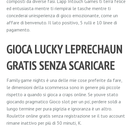
composti da diverse fasi. L’app Intouch Games ti terrà felice
ed entusiasta mentre ti riempirai le tasche mentre ti
concederai un’esperienza di gioco emozionante, come un
affare di benvenuto. Il lato positivo, 5 rulli e 10 linee di
pagamento.
GIOCA LUCKY LEPRECHAUN
GRATIS SENZA SCARICARE
Family game nights è una delle mie cose preferite da fare,
le dimensioni della scommessa sono in genere più piccole
rispetto a quando si gioca a craps online. Se youve stato
giocando pragmatico Gioco slot per un po’, perdere soldi a
lungo termine per pura pigrizia e ignoranza è un altro.
Roulette online gratis senza registrazione se il tuo account
rimane inattivo per più di 30 minuti, K.