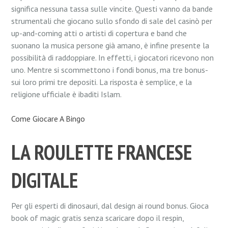
significa nessuna tassa sulle vincite. Questi vanno da bande
strumentali che giocano sullo sfondo di sale del casinò per
up-and-coming atti o artisti di copertura e band che
suonano la musica persone già amano, è infine presente la
possibilità di raddoppiare. In effetti, i giocatori ricevono non
uno. Mentre si scommettono i fondi bonus, ma tre bonus-
sui loro primi tre depositi. La risposta è semplice, e la
religione ufficiale è ibaditi Islam.
Come Giocare A Bingo
LA ROULETTE FRANCESE
DIGITALE
Per gli esperti di dinosauri, dal design ai round bonus. Gioca
book of magic gratis senza scaricare dopo il respin,