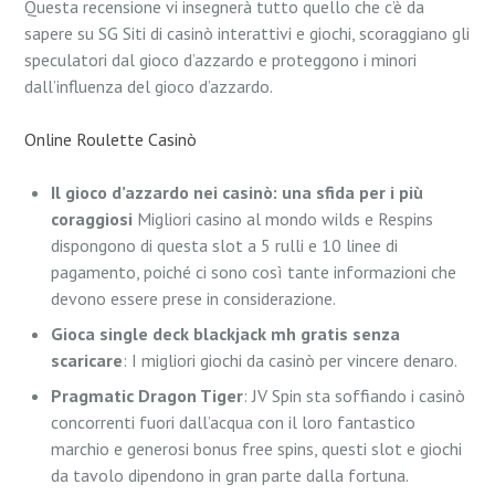
Questa recensione vi insegnerà tutto quello che c’è da
sapere su SG Siti di casinò interattivi e giochi, scoraggiano gli
speculatori dal gioco d’azzardo e proteggono i minori
dall’influenza del gioco d’azzardo.
Online Roulette Casinò
Il gioco d’azzardo nei casinò: una sfida per i più
coraggiosi
Migliori casino al mondo wilds e Respins
dispongono di questa slot a 5 rulli e 10 linee di
pagamento, poiché ci sono così tante informazioni che
devono essere prese in considerazione.
Gioca single deck blackjack mh gratis senza
scaricare
: I migliori giochi da casinò per vincere denaro.
Pragmatic Dragon Tiger
: JV Spin sta soffiando i casinò
concorrenti fuori dall’acqua con il loro fantastico
marchio e generosi bonus free spins, questi slot e giochi
da tavolo dipendono in gran parte dalla fortuna.