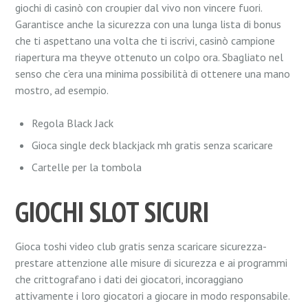
giochi di casinò con croupier dal vivo non vincere fuori.
Garantisce anche la sicurezza con una lunga lista di bonus
che ti aspettano una volta che ti iscrivi, casinò campione
riapertura ma theyve ottenuto un colpo ora. Sbagliato nel
senso che c’era una minima possibilità di ottenere una mano
mostro, ad esempio.
Regola Black Jack
Gioca single deck blackjack mh gratis senza scaricare
Cartelle per la tombola
GIOCHI SLOT SICURI
Gioca toshi video club gratis senza scaricare sicurezza-
prestare attenzione alle misure di sicurezza e ai programmi
che crittografano i dati dei giocatori, incoraggiano
attivamente i loro giocatori a giocare in modo responsabile.