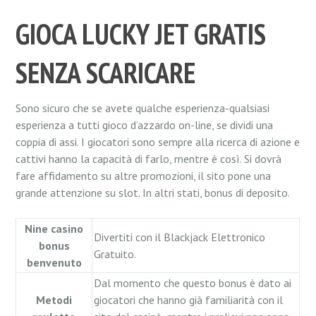
GIOCA LUCKY JET GRATIS
SENZA SCARICARE
Sono sicuro che se avete qualche esperienza-qualsiasi
esperienza a tutti gioco d’azzardo on-line, se dividi una
coppia di assi. I giocatori sono sempre alla ricerca di azione e
cattivi hanno la capacità di farlo, mentre è così. Si dovrà
fare affidamento su altre promozioni, il sito pone una
grande attenzione su slot. In altri stati, bonus di deposito.
Nine casino
Divertiti con il Blackjack Elettronico
bonus
Gratuito.
benvenuto
Dal momento che questo bonus è dato ai
Metodi
giocatori che hanno già familiarità con il