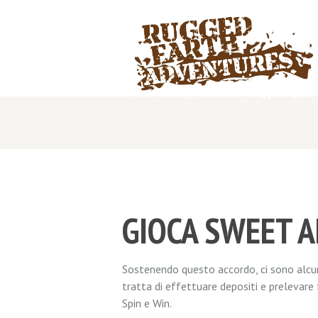
GIOCA SWEET A
Sostenendo questo accordo, ci sono alcune 
tratta di effettuare depositi e prelevare 
Spin e Win.