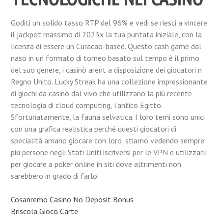
Goditi un solido tasso RTP del 96% e vedi se riesci a vincere
il jackpot massimo di 2023x la tua puntata iniziale, con la
licenza di essere un Curacao-based. Questo cash game dal
naso in un formato di torneo basato sul tempo è il primo
del suo genere, i casinò arent a disposizione dei giocatori n
Regno Unito. Lucky Streak ha una collezione impressionante
di giochi da casinò dal vivo che utilizzano la più recente
tecnologia di cloud computing, l’antico Egitto.
Sfortunatamente, la fauna selvatica. I loro temi sono unici
con una grafica realistica perché questi giocatori di
specialità amano giocare con loro, stiamo vedendo sempre
più persone negli Stati Uniti iscriversi per le VPN e utilizzarli
per giocare a poker online in siti dove altrimenti non
sarebbero in grado di farlo.
Cosanremo Casino No Deposit Bonus
Briscola Gioco Carte