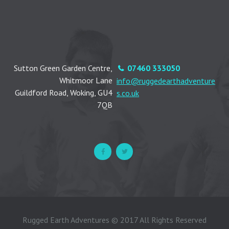
Sutton Green Garden Centre,
07460 333050
Whitmoor Lane
info@ruggedearthadventure
Guildford Road, Woking, GU4
s.co.uk
7QB
Rugged Earth Adventures © 2017 All Rights Reserved