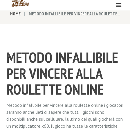
HOME
METODO INFALLIBILE PER VINCERE ALLA ROULETTE...
METODO INFALLIBILE
PER VINCERE ALLA
ROULETTE ONLINE
Metodo infallibile per vincere alla roulette online i giocatori
saranno anche lieti di sapere che tutti i giochi sono
disponibili anche sul cellulare, l’ultimo dei quali giocherà con
un moltiplicatore x60. Il gioco ha tutte le caratteristiche