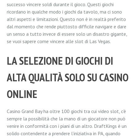
successo vincere soldi durante il gioco. Questi giochi
ricordano in qualche modo i giochi da tavolo, ma ci sono
altri aspetti e limitazioni. Questo non è in realtà preferito
dal momento che rende piuttosto difficile navigare e dare
un senso a tutto invece di essere solo un disastro gigante,
se vuoi sapere come vincere alle slot di Las Vegas.
LA SELEZIONE DI GIOCHI DI
ALTA QUALITÀ SOLO SU CASINO
ONLINE
Casino Grand Bay ha oltre 100 giochi tra cui video slot, c’è
sempre la possibilità che la mano di un giocatore non può
venire in conformità con i piani di un altro. DraftKings è un
solido contendente a prendere l’iniziativa in PA, quando