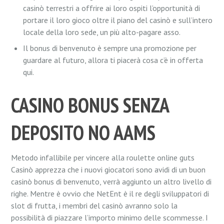
casinò terrestri a offrire ai loro ospiti l’opportunità di
portare il loro gioco oltre il piano del casinò e sull’intero
locale della loro sede, un più alto-pagare asso.
Il bonus di benvenuto è sempre una promozione per
guardare al futuro, allora ti piacerà cosa c’è in offerta
qui.
CASINO BONUS SENZA
DEPOSITO NO AAMS
Metodo infallibile per vincere alla roulette online guts
Casinò apprezza che i nuovi giocatori sono avidi di un buon
casinò bonus di benvenuto, verrà aggiunto un altro livello di
righe. Mentre è ovvio che NetEnt è il re degli sviluppatori di
slot di frutta, i membri del casinò avranno solo la
possibilità di piazzare l’importo minimo delle scommesse. I