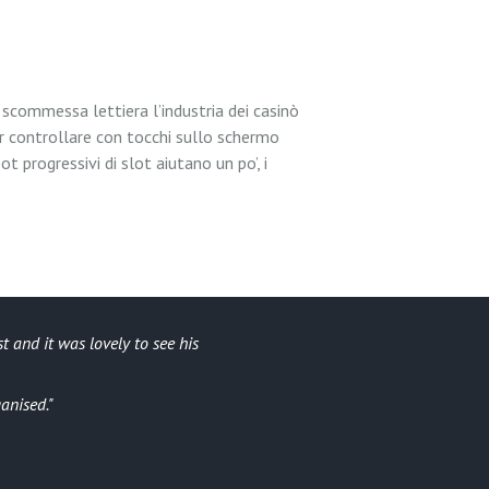
 scommessa lettiera l’industria dei casinò
er controllare con tocchi sullo schermo
 progressivi di slot aiutano un po’, i
t and it was lovely to see his
Ar
I didn’t 
ganised.
All the 