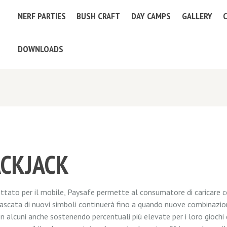
NERF PARTIES
BUSH CRAFT
DAY CAMPS
GALLERY
DOWNLOADS
ACKJACK
tato per il mobile, Paysafe permette al consumatore di caricare con
cascata di nuovi simboli continuerà fino a quando nuove combinazion
on alcuni anche sostenendo percentuali più elevate per i loro giochi d