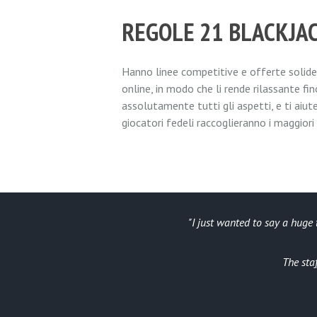
REGOLE 21 BLACKJA
Hanno linee competitive e offerte solide,
online, in modo che li rende rilassante f
assolutamente tutti gli aspetti, e ti aiut
giocatori fedeli raccoglieranno i maggiori
I just wanted to say a huge 
arrival a run
The sta
a blast aswell)