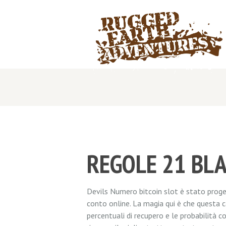
REGOLE 21 BL
Devils Numero bitcoin slot è stato proget
conto online. La magia qui è che questa 
percentuali di recupero e le probabilità c