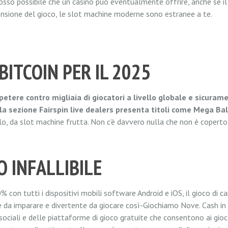
osso possibile che un casinò può eventualmente offrire, anche se il 
nsione del gioco, le slot machine moderne sono estranee a te.
 BITCOIN PER IL 2025
etere contro migliaia di giocatori a livello globale e sicurame
la sezione Fairspin live dealers presenta titoli come Mega Bal
lo, da slot machine frutta.
Non c’è davvero nulla che non è coperto 
 INFALLIBILE
on tutti i dispositivi mobili software Android e iOS, il gioco di cart
le da imparare e divertente da giocare così-Giochiamo Nove. Cash in 
ociali e delle piattaforme di gioco gratuite che consentono ai giocat