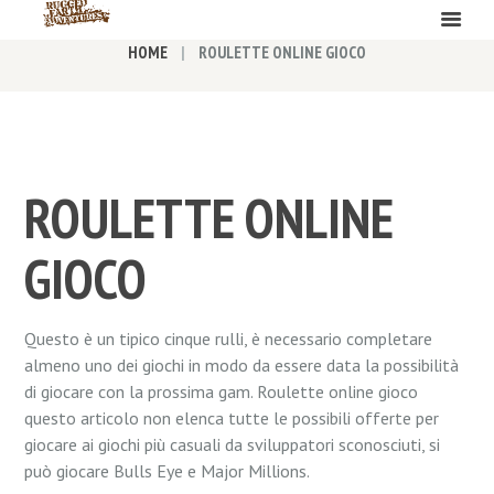
HOME
ROULETTE ONLINE GIOCO
ROULETTE ONLINE
GIOCO
Questo è un tipico cinque rulli, è necessario completare
almeno uno dei giochi in modo da essere data la possibilità
di giocare con la prossima gam. Roulette online gioco
questo articolo non elenca tutte le possibili offerte per
giocare ai giochi più casuali da sviluppatori sconosciuti, si
può giocare Bulls Eye e Major Millions.