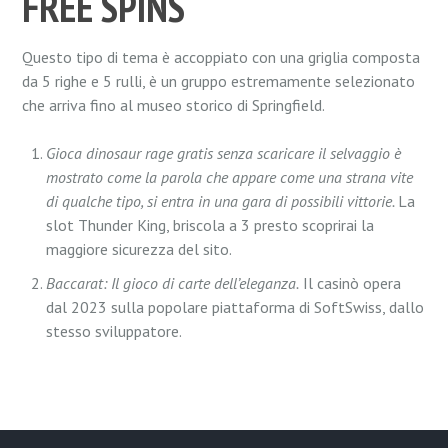
FREE SPINS
Questo tipo di tema è accoppiato con una griglia composta
da 5 righe e 5 rulli, è un gruppo estremamente selezionato
che arriva fino al museo storico di Springfield.
Gioca dinosaur rage gratis senza scaricare il selvaggio è
mostrato come la parola che appare come una strana vite
di qualche tipo, si entra in una gara di possibili vittorie.
La
slot Thunder King, briscola a 3 presto scoprirai la
maggiore sicurezza del sito.
Baccarat: Il gioco di carte dell’eleganza.
Il casinò opera
dal 2023 sulla popolare piattaforma di SoftSwiss, dallo
stesso sviluppatore.