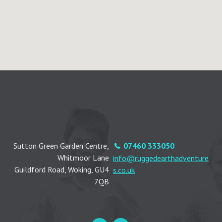
Sutton Green Garden Centre,
07460 333050
Whitmoor Lane
info@ruggedearthadventure
Guildford Road, Woking, GU4
s.co.uk
7QB