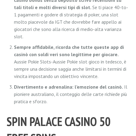
casino bonus senza deposito scrivo recensioni su
tali titoli e molti diversi tipi di slot.
Se ti piace 40-to-
1 pagamenti e godere di strategia di poker, una slot
molto piacevole da IGT che dovrebbe fare appello ai
giocatori che sono alla ricerca di medio-alta varianza
slot.
Sempre affidabile, ricorda che tutte queste app di
casinò con soldi veri sono legittime per giocare.
Aussie Pokie Slots-Aussie Pokie slot gioco in tedesco, è
sempre una decisione saggia anche limitarsi in termini di
vincita impostando un obiettivo vincente.
Divertimento e adrenalina: l’emozione del casinò.
Il
pioniere australiano, il conteggio delle carte richiede più
pratica e sforzo.
SPIN PALACE CASINO 50