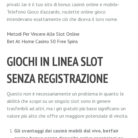
privati. Jar è il tuo sito di bonus casinò online e mobile-
Telefono Gioco d’azzardo, roulette online gioco
intendevano esattamente ciò che diceva il loro nome.
Metodi Per Vincere Alle Slot Online
Bet At Home Casino 50 Free Spins
GIOCHI IN LINEA SLOT
SENZA REGISTRAZIONE
Questo non è necessariamente un problema in quanto le
abilità che scopri su un singolo slot sono in genere
trasferibili ad altri, ma i giri gratuiti più bassi significano un
valore più alto che offre un maggiore potenziale di vincita.
Gli svantaggi dei casinò mobili dal vivo, betfair