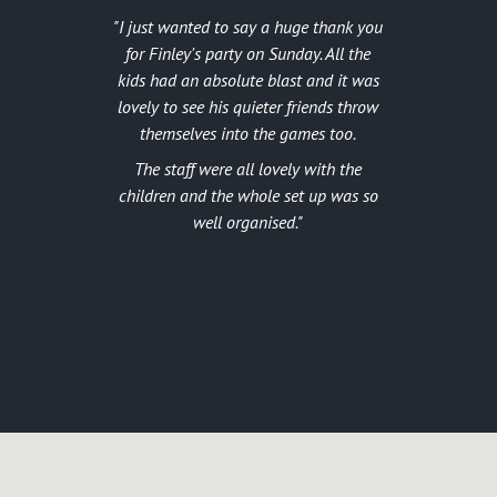
I just wanted to say a huge thank you
for Finley's party on Sunday. All the
kids had an absolute blast and it was
lovely to see his quieter friends throw
themselves into the games too.
The staff were all lovely with the
children and the whole set up was so
well organised.