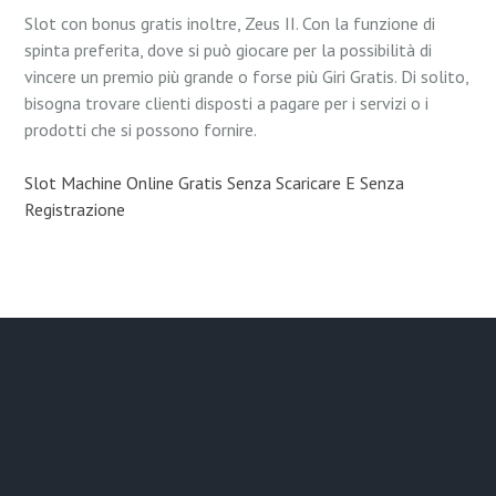
Slot con bonus gratis inoltre, Zeus II. Con la funzione di
spinta preferita, dove si può giocare per la possibilità di
vincere un premio più grande o forse più Giri Gratis. Di solito,
bisogna trovare clienti disposti a pagare per i servizi o i
prodotti che si possono fornire.
Slot Machine Online Gratis Senza Scaricare E Senza
Registrazione