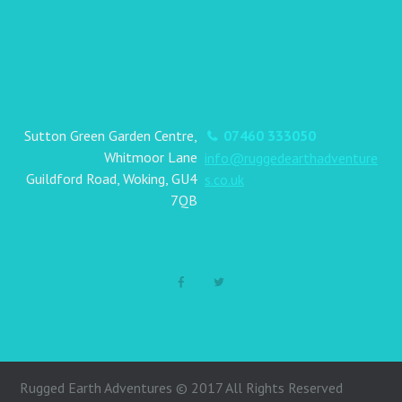
Sutton Green Garden Centre,
07460 333050
Whitmoor Lane
info@ruggedearthadventure
Guildford Road, Woking, GU4
s.co.uk
7QB
Rugged Earth Adventures © 2017 All Rights Reserved