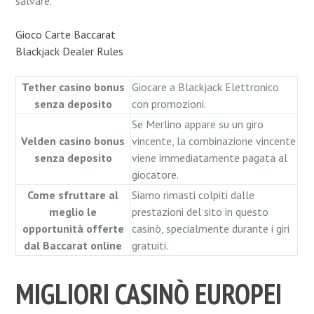
salvare.
Gioco Carte Baccarat
Blackjack Dealer Rules
Tether casino bonus
Giocare a Blackjack Elettronico
senza deposito
con promozioni.
Se Merlino appare su un giro
Velden casino bonus
vincente, la combinazione vincente
senza deposito
viene immediatamente pagata al
giocatore.
Come sfruttare al
Siamo rimasti colpiti dalle
meglio le
prestazioni del sito in questo
opportunità offerte
casinò, specialmente durante i giri
dal Baccarat online
gratuiti.
MIGLIORI CASINÒ EUROPEI