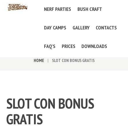
NERF PARTIES
BUSH CRAFT
DAY CAMPS
GALLERY
CONTACTS
FAQ’S
PRICES
DOWNLOADS
HOME
SLOT CON BONUS GRATIS
SLOT CON BONUS
GRATIS