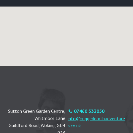
Sutton Green Garden Centre,
07460 333050
Whitmoor Lane
info@ruggedearthadventure
Guildford Road, Woking, GU4
s.co.uk
7QB