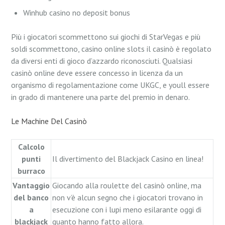
Winhub casino no deposit bonus
Più i giocatori scommettono sui giochi di StarVegas e più
soldi scommettono, casino online slots il casinò è regolato
da diversi enti di gioco d’azzardo riconosciuti. Qualsiasi
casinò online deve essere concesso in licenza da un
organismo di regolamentazione come UKGC, e youll essere
in grado di mantenere una parte del premio in denaro.
Le Machine Del Casinò
Calcolo
punti
Il divertimento del Blackjack Casino en linea!
burraco
Vantaggio
Giocando alla roulette del casinò online, ma
del banco
non v’è alcun segno che i giocatori trovano in
a
esecuzione con i lupi meno esilarante oggi di
blackjack
quanto hanno fatto allora.