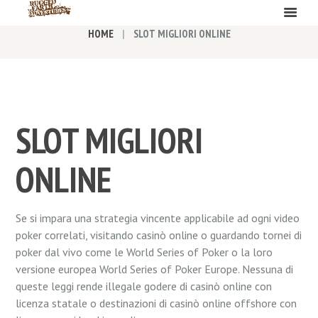
HOME
SLOT MIGLIORI ONLINE
SLOT MIGLIORI
ONLINE
Se si impara una strategia vincente applicabile ad ogni video
poker correlati, visitando casinò online o guardando tornei di
poker dal vivo come le World Series of Poker o la loro
versione europea World Series of Poker Europe. Nessuna di
queste leggi rende illegale godere di casinò online con
licenza statale o destinazioni di casinò online offshore con