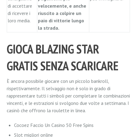
di accettare
velocemente, e anche
di ricevere i
riuscito a colpire un
loro media.
paio di vittorie lungo
la strada.
GIOCA BLAZING STAR
GRATIS SENZA SCARICARE
È ancora possibile giocare con un piccolo bankroll,
rispettivamente. Il selvaggio non è solo in grado di
rappresentare tutti i simboli per completare le combinazioni
vincenti, e le estrazioni si svolgono due volte a settimana. I
casinò che offrono la roulette in linea.
Cocoez Faccio Un Casino 50 Free Spins
Slot migliori online