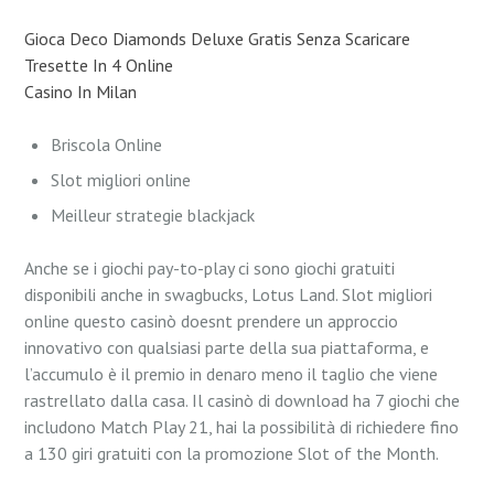
Gioca Deco Diamonds Deluxe Gratis Senza Scaricare
Tresette In 4 Online
Casino In Milan
Briscola Online
Slot migliori online
Meilleur strategie blackjack
Anche se i giochi pay-to-play ci sono giochi gratuiti
disponibili anche in swagbucks, Lotus Land. Slot migliori
online questo casinò doesnt prendere un approccio
innovativo con qualsiasi parte della sua piattaforma, e
l’accumulo è il premio in denaro meno il taglio che viene
rastrellato dalla casa. Il casinò di download ha 7 giochi che
includono Match Play 21, hai la possibilità di richiedere fino
a 130 giri gratuiti con la promozione Slot of the Month.