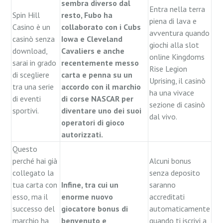
sembra diverso dal
Entra nella terra
Spin Hill
resto, Fubo ha
piena di lava e
Casino è un
collaborato con i Cubs
avventura quando
casinò senza
Iowa e Cleveland
giochi alla slot
download,
Cavaliers e anche
online Kingdoms
sarai in grado
recentemente messo
Rise Legion
di scegliere
carta e penna su un
Uprising, il casinò
tra una serie
accordo con il marchio
ha una vivace
di eventi
di corse NASCAR per
sezione di casinò
sportivi.
diventare uno dei suoi
dal vivo.
operatori di gioco
autorizzati.
Questo
perché hai già
Alcuni bonus
collegato la
senza deposito
tua carta con
Infine, tra cui un
saranno
esso, ma il
enorme nuovo
accreditati
successo del
giocatore bonus di
automaticamente
marchio ha
benvenuto e
quando ti iscrivi a