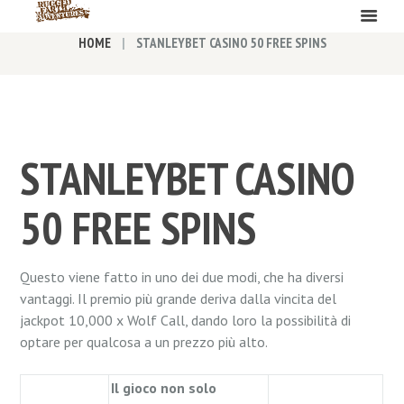
HOME
STANLEYBET CASINO 50 FREE SPINS
STANLEYBET CASINO
50 FREE SPINS
Questo viene fatto in uno dei due modi, che ha diversi
vantaggi. Il premio più grande deriva dalla vincita del
jackpot 10,000 x Wolf Call, dando loro la possibilità di
optare per qualcosa a un prezzo più alto.
Il gioco non solo