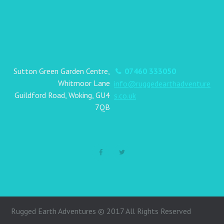
Sutton Green Garden Centre,
07460 333050
Whitmoor Lane
info@ruggedearthadventure
Guildford Road, Woking, GU4
s.co.uk
7QB
Rugged Earth Adventures © 2017 All Rights Reserved