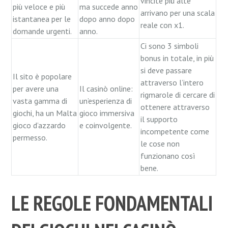
vincite più alte
più veloce e più
ma succede anno
arrivano per una scala
istantanea per le
dopo anno dopo
reale con x1.
domande urgenti.
anno.
Ci sono 3 simboli
bonus in totale, in più
si deve passare
Il sito è popolare
attraverso l’intero
per avere una
Il casinò online:
rigmarole di cercare di
vasta gamma di
un’esperienza di
ottenere attraverso
giochi, ha un Malta
gioco immersiva
il supporto
gioco d’azzardo
e coinvolgente.
incompetente come
permesso.
le cose non
funzionano così
bene.
LE REGOLE FONDAMENTALI