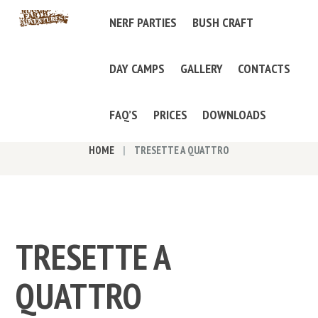
NERF PARTIES
BUSH CRAFT
DAY CAMPS
GALLERY
CONTACTS
FAQ’S
PRICES
DOWNLOADS
HOME
TRESETTE A QUATTRO
TRESETTE A
QUATTRO