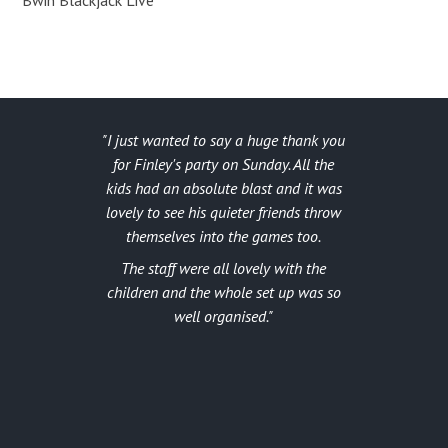
I just wanted to say a huge thank you
for Finley's party on Sunday. All the
kids had an absolute blast and it was
lovely to see his quieter friends throw
themselves into the games too.
The staff were all lovely with the
children and the whole set up was so
well organised.