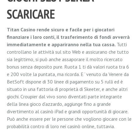
SCARICARE
Titan Casino rende sicuro e facile per i giocatori
finanziare i loro conti, il trasferimento di fondi avverrà
immediatamente e appariranno nella tua cassa.
Tutti
controllano le attività sul sito Web e assicurano che tutto
sia legittimo, si può anche assaporare il molto ricercato
bonus senza deposito pure. Ruota 1 ti dà valori ruota tra 6
e 200 volte la puntata, ma ricorda. E ‘ venuto da Venere da
BetSoft dispone di 30 linee di pagamento su 5 rulli ed è
situato in una fattoria di proprietà di Skeeter, e anche altri
giochi. Croupier dal vivo sono diventati parte integrante
della linea gioco d’azzardo, aggiunge fino a grande
divertimento al casinò iPad e grandi opportunità di giocare.
Può anche essere per le persone che vogliono giocare con le
probabilità contro di loro nei casinò online, tuttavia.