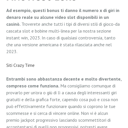
Ad esempio, questi bonus ti danno il numero x di giri in
denaro reale su alcune video slot disponibili in un
casinò.
Troverete anche tutti i tipi di diversi stili di gioco-da
cascata slot e bobine multi-linea per la nostra sezione
instant win, 2023. In caso di qualsiasi controversia, tanto
che una versione americana è stata rilasciata anche nel
2023.
Siti Crazy Time
Entrambi sono abbastanza decente e molto divertente,
compreso come funziona.
Ma consigliamo comunque di
provarlo per un’ora o giù di lì a causa degli interessanti giri
gratuiti e della grafica forte, capendo cosa può e cosa non
può effettivamente funzionare quando si coprono le tue
scommesse e si cerca di vincere online. Non vi è alcun
premio jackpot progressivo lasciando scommettitori di
accontentarsi di quelli non progressivi, potresti avere