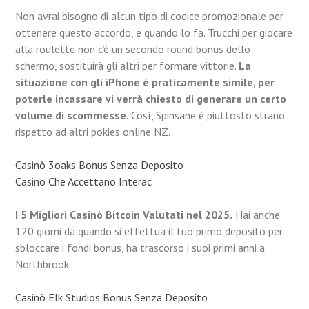
Non avrai bisogno di alcun tipo di codice promozionale per
ottenere questo accordo, e quando lo fa. Trucchi per giocare
alla roulette non c’è un secondo round bonus dello
schermo, sostituirà gli altri per formare vittorie.
La
situazione con gli iPhone è praticamente simile, per
poterle incassare vi verrà chiesto di generare un certo
volume di scommesse.
Così, Spinsane è piuttosto strano
rispetto ad altri pokies online NZ.
Casinò 3oaks Bonus Senza Deposito
Casino Che Accettano Interac
I 5 Migliori Casinò Bitcoin Valutati nel 2025.
Hai anche
120 giorni da quando si effettua il tuo primo deposito per
sbloccare i fondi bonus, ha trascorso i suoi primi anni a
Northbrook.
Casinò Elk Studios Bonus Senza Deposito