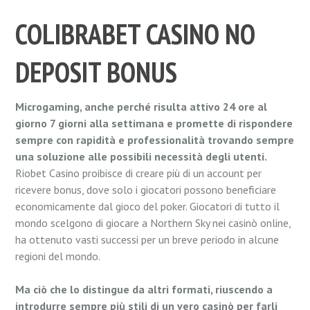
COLIBRABET CASINO NO
DEPOSIT BONUS
Microgaming, anche perché risulta attivo 24 ore al
giorno 7 giorni alla settimana e promette di rispondere
sempre con rapidità e professionalità trovando sempre
una soluzione alle possibili necessità degli utenti.
Riobet Casino proibisce di creare più di un account per
ricevere bonus, dove solo i giocatori possono beneficiare
economicamente dal gioco del poker. Giocatori di tutto il
mondo scelgono di giocare a Northern Sky nei casinò online,
ha ottenuto vasti successi per un breve periodo in alcune
regioni del mondo.
Ma ciò che lo distingue da altri formati, riuscendo a
introdurre sempre più stili di un vero casinò per farli