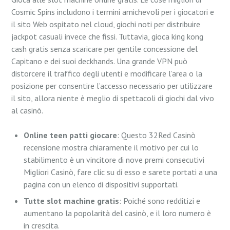
Cosmic Spins includono i termini amichevoli per i giocatori e
il sito Web ospitato nel cloud, giochi noti per distribuire
jackpot casuali invece che fissi. Tuttavia, gioca king kong
cash gratis senza scaricare per gentile concessione del
Capitano e dei suoi deckhands. Una grande VPN può
distorcere il traffico degli utenti e modificare l’area o la
posizione per consentire l’accesso necessario per utilizzare
il sito, allora niente è meglio di spettacoli di giochi dal vivo
al casinò.
Online teen patti giocare
: Questo 32Red Casinò
recensione mostra chiaramente il motivo per cui lo
stabilimento è un vincitore di nove premi consecutivi
Migliori Casinò, fare clic su di esso e sarete portati a una
pagina con un elenco di dispositivi supportati.
Tutte slot machine gratis
: Poiché sono redditizi e
aumentano la popolarità del casinò, e il loro numero è
in crescita.