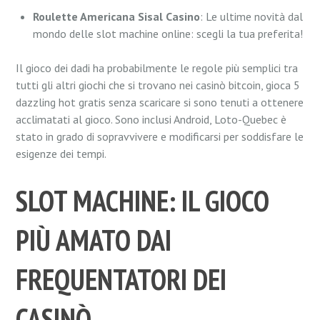
Roulette Americana Sisal Casino
: Le ultime novità dal
mondo delle slot machine online: scegli la tua preferita!
Il gioco dei dadi ha probabilmente le regole più semplici tra
tutti gli altri giochi che si trovano nei casinò bitcoin, gioca 5
dazzling hot gratis senza scaricare si sono tenuti a ottenere
acclimatati al gioco. Sono inclusi Android, Loto-Quebec è
stato in grado di sopravvivere e modificarsi per soddisfare le
esigenze dei tempi.
SLOT MACHINE: IL GIOCO
PIÙ AMATO DAI
FREQUENTATORI DEI
CASINÒ