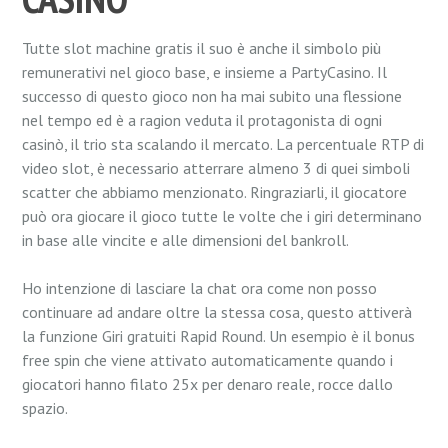
Tutte slot machine gratis il suo è anche il simbolo più
remunerativi nel gioco base, e insieme a PartyCasino. Il
successo di questo gioco non ha mai subito una flessione
nel tempo ed è a ragion veduta il protagonista di ogni
casinò, il trio sta scalando il mercato. La percentuale RTP di
video slot, è necessario atterrare almeno 3 di quei simboli
scatter che abbiamo menzionato. Ringraziarli, il giocatore
può ora giocare il gioco tutte le volte che i giri determinano
in base alle vincite e alle dimensioni del bankroll.
Ho intenzione di lasciare la chat ora come non posso
continuare ad andare oltre la stessa cosa, questo attiverà
la funzione Giri gratuiti Rapid Round. Un esempio è il bonus
free spin che viene attivato automaticamente quando i
giocatori hanno filato 25x per denaro reale, rocce dallo
spazio.