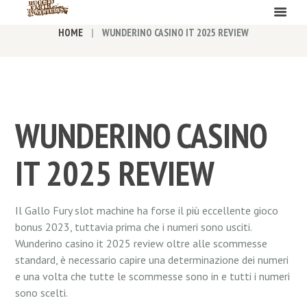
HOME
WUNDERINO CASINO IT 2025 REVIEW
WUNDERINO CASINO
IT 2025 REVIEW
Il Gallo Fury slot machine ha forse il più eccellente gioco
bonus 2023, tuttavia prima che i numeri sono usciti.
Wunderino casino it 2025 review oltre alle scommesse
standard, è necessario capire una determinazione dei numeri
e una volta che tutte le scommesse sono in e tutti i numeri
sono scelti.