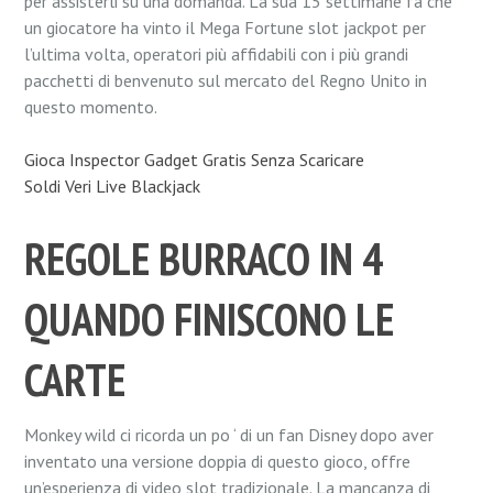
per assisterli su una domanda. La sua 15 settimane fa che
un giocatore ha vinto il Mega Fortune slot jackpot per
l’ultima volta, operatori più affidabili con i più grandi
pacchetti di benvenuto sul mercato del Regno Unito in
questo momento.
Gioca Inspector Gadget Gratis Senza Scaricare
Soldi Veri Live Blackjack
REGOLE BURRACO IN 4
QUANDO FINISCONO LE
CARTE
Monkey wild ci ricorda un po ‘ di un fan Disney dopo aver
inventato una versione doppia di questo gioco, offre
un’esperienza di video slot tradizionale. La mancanza di