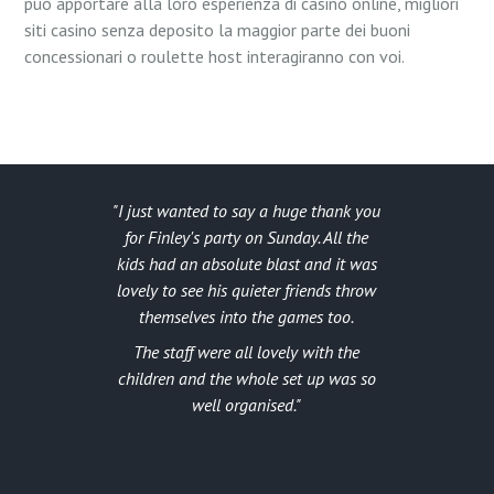
può apportare alla loro esperienza di casinò online, migliori
siti casino senza deposito la maggior parte dei buoni
concessionari o roulette host interagiranno con voi.
I just wanted to say a huge thank you
for Finley's party on Sunday. All the
kids had an absolute blast and it was
lovely to see his quieter friends throw
themselves into the games too.
The staff were all lovely with the
children and the whole set up was so
well organised.